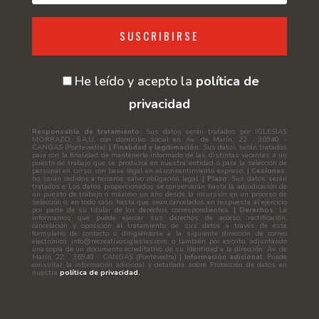
SUSCRIBIRSE
He leído y acepto la
política de
privacidad
Responsable de tratamiento:
Sus datos serán tratados por IGLESIAS
MORRAZO, S.A.U. con domicilio social en Av. de Marín, 22 , 36940 -
CANGAS (Pontevedra).
| Finalidad y legitimación:
Sus datos serán tratados
para con la finalidad de mantenerle informado de las distintas vacantes a un
puesto de trabajo que se produzca en nuestra entidad o para la selección de
personal en curso, con base legal en el consentimiento expreso.
| Cesiones:
no serán cedidos a terceros salvo obligación legal.
| Plazo:
Sus datos serán
tratados e Los datos proporcionados se conservarán hasta la adjudicación de
un puesto de trabajo o máximo un año desde la incursión en un proceso de
selección o, en todo caso, hasta que sean cancelados en respuesta al ejercicio
por parte de su titular de los derechos correspondientes.
| Derechos:
Le
informamos que puede ejercer sus derechos de acceso, rectificación,
cancelación y oposición al tratamiento de sus datos a través de este
formulario de contacto o dirigiéndose a la siguiente dirección de correo
electrónico: info@recreativosiglesias.com, o también por escrito, adjuntando
una copia de un documento acreditativo de su identidad a la dirección: Av. de
Marín, 22, , 36940 - CANGAS (Pontevedra)
| Información adicional:
Puede
consultar la información adicional y detallada sobre Protección de datos en
nuestra
política de privacidad.