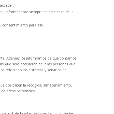
 acceder.
gen, informándote siempre en este caso de la
u consentimiento para ello.
gente. Además, te informamos de que contamos
ello que solo accederán aquellas personas que
os reforzado los sistemas y servicios de
e posibiliten la recogida, almacenamiento,
o de datos personales.
ractual, de la relación laboral o de cualquier