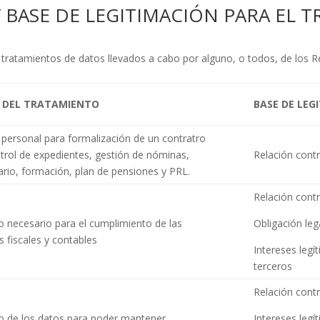
 Y BASE DE LEGITIMACIÓN PARA EL 
os tratamientos de datos llevados a cabo por alguno, o todos, de l
D DEL TRATAMIENTO
BASE DE LEG
 personal para formalización de un contratro
ntrol de expedientes, gestión de nóminas,
Relación contr
ario, formación, plan de pensiones y PRL.
Relación contr
 necesario para el cumplimiento de las
Obligación leg
s fiscales y contables
Intereses legí
terceros
Relación contr
o de los datos para poder mantener
Intereses legí