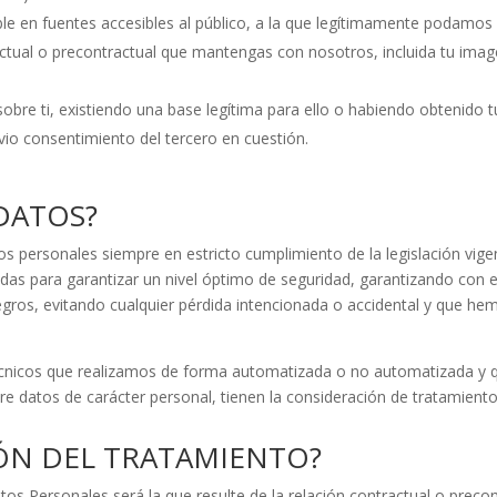
le en fuentes accesibles al público, a la que legítimamente podamos
actual o precontractual que mantengas con nosotros, incluida tu ima
bre ti, existiendo una base legítima para ello o habiendo obtenido t
evio consentimiento del tercero en cuestión.
DATOS?
s personales siempre en estricto cumplimiento de la legislación vi
das para garantizar un nivel óptimo de seguridad, garantizando con 
ros, evitando cualquier pérdida intencionada o accidental y que hem
cnicos que realizamos de forma automatizada o no automatizada y qu
bre datos de carácter personal, tienen la consideración de tratamient
IÓN DEL TRATAMIENTO?
os Personales será la que resulte de la relación contractual o precont