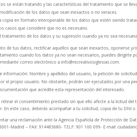
s se están tratando y las características del tratamiento que se llev
 modificación de los datos que sean inexactos o no veraces.
copia en formato interoperable de los datos que estén siendo trata
los casos que considere que no es necesario.
del tratamiento de los datos y su supresión cuando ya no sea necesari
to de tus datos, rectificar aquellos que sean inexactos, oponerse y/o
tratamiento cuando los datos ya no sean necesarios, puedes dirigirte
mediante correo electrónico a info@recreativosiglesias.com.
 información: Nombre y apellidos del usuario, la petición de solicitud,
 por el propio usuario. No obstante, podrán ser ejecutados por una p
 documentación que acredite esta representación del interesado.
irar el consentimiento prestado sin que ello afecte a la licitud del t
or. En este caso, deberás acompañar a tu solicitud, copia de tu DNI o
tar una reclamación ante la Agencia Española de Protección de Datos
 28001-Madrid – FAX: 914483680- TELF: 901 100 099- E-mail: ciudada