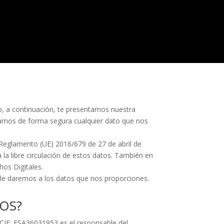
o, a continuación, te presentamos nuestra
amos de forma segura cualquier dato que nos
l Reglamento (UE) 2016/679 de 27 de abril de
 la libre circulación de estos datos. También en
hos Digitales.
o le daremos a los datos que nos proporciones.
OS?
 CIF: ESA36031953 es el responsable del