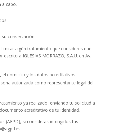
a a cabo.
dos.
a su conservación.
 limitar algún tratamiento que consideres que
 por escrito a IGLESIAS MORRAZO, S.A.U. en Av.
 el domicilio y los datos acreditativos.
ersona autorizada como representante legal del
ratamiento ya realizado, enviando tu solicitud a
 documento acreditativo de tu identidad.
 (AEPD), si consideras infringidos tus
no@agpd.es