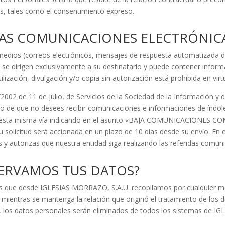
os, tales como el consentimiento expreso.
AS COMUNICACIONES ELECTRÓNIC
 medios (correos electrónicos, mensajes de respuesta automatizada d
 dirigen exclusivamente a su destinatario y puede contener informaci
ilización, divulgación y/o copia sin autorización está prohibida en virtu
002 de 11 de julio, de Servicios de la Sociedad de la Información y d
o de que no desees recibir comunicaciones e informaciones de índol
por esta misma vía indicando en el asunto «BAJA COMUNICACIONES CO
 solicitud será accionada en un plazo de 10 días desde su envío. En
y autorizas que nuestra entidad siga realizando las referidas comun
ERVAMOS TUS DATOS?
cas que desde IGLESIAS MORRAZO, S.A.U. recopilamos por cualquier m
 mientras se mantenga la relación que originó el tratamiento de los 
o, los datos personales serán eliminados de todos los sistemas de I