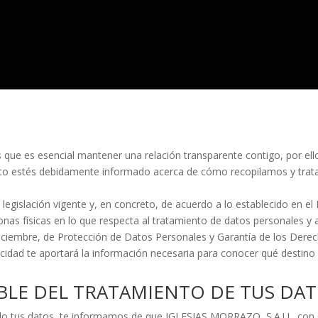
ue es esencial mantener una relación transparente contigo, por ell
nto estés debidamente informado acerca de cómo recopilamos y trat
legislación vigente y, en concreto, de acuerdo a lo establecido en e
onas físicas en lo que respecta al tratamiento de datos personales y a
diciembre, de Protección de Datos Personales y Garantía de los Derec
vacidad te aportará la información necesaria para conocer qué destin
BLE DEL TRATAMIENTO DE TUS DAT
itado tus datos, te informamos de que IGLESIAS MORRAZO, S.A.U., con